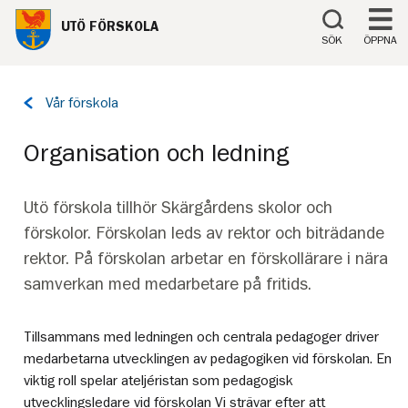
Till innehåll på sidan
UTÖ FÖRSKOLA
SÖK
ÖPPNA
Tillbaka
Vår förskola
till
sidan:
Organisation och ledning
Utö förskola tillhör Skärgårdens skolor och
förskolor. Förskolan leds av rektor och biträdande
rektor. På förskolan arbetar en förskollärare i nära
samverkan med medarbetare på fritids.
Tillsammans med ledningen och centrala pedagoger driver
medarbetarna utvecklingen av pedagogiken vid förskolan. En
viktig roll spelar ateljéristan som pedagogisk
utvecklingsledare vid förskolan Vi strävar efter att