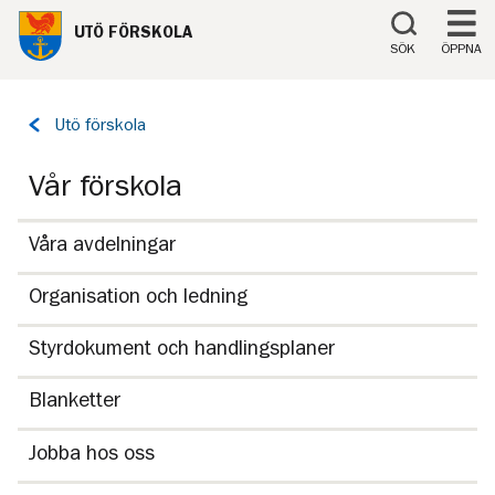
Till innehåll på sidan
UTÖ FÖRSKOLA
SÖK
ÖPPNA
Tillbaka
Utö förskola
till
sidan:
Vår förskola
Våra avdelningar
Organisation och ledning
Styrdokument och handlingsplaner
Blanketter
Jobba hos oss