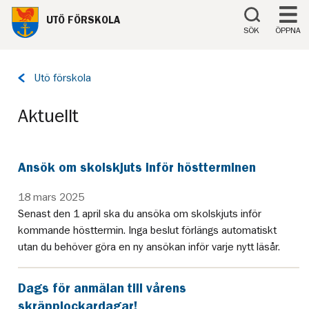
Till innehåll på sidan
UTÖ FÖRSKOLA
SÖK
ÖPPNA
Tillbaka
Utö förskola
till
sidan:
Aktuellt
Ansök om skolskjuts inför höstterminen
18 mars 2025
Senast den 1 april ska du ansöka om skolskjuts inför
kommande hösttermin. Inga beslut förlängs automatiskt
utan du behöver göra en ny ansökan inför varje nytt läsår.
Dags för anmälan till vårens
skräpplockardagar!