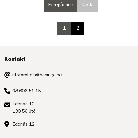
Föregående
Nästa
sida
sida
i
i
paginering
paginering,
inte
1
2
paginering
paginering
valbar
sida
sida
på
sista
sidan
Kontakt
E-
utoforskola@haninge.se
post:
Telefon:
08-606 51 15
Postadress:
Edenäs 12
130 56 Utö
Besöksadress:
Edenäs 12